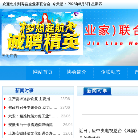
欢迎您来到寿县企业家联合会 今天是：
2026年8月6日 星期四
关闭广告
网站首页
协会简介
企联动态
市经信局（国资委）召开2……
23/06
《安徽省人民政府办公厅关……
23/06
新闻时事
新闻时事
生产需求逐步恢复 主要指……
23/06
省政府召开专题会议 助力……
23/06
六安：精准施策力促工业“……
22/06
安徽出台十条措施保障物流……
26/04
近日，应中央电视总台《风物》
上海安徽经济文化促进会寿……
12/01