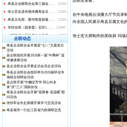
品创意菜肴。
寿县企业家联合会第三届会……
12/01
张士宏走进央视传播寿县豆……
12/01
在中央电视台演播大厅节目录
寿县文化馆、图书馆喜获最……
12/01
向全国人民展示寿县豆腐文化
市经信局（国资委）召开2……
23/06
《安徽省人民政府办公厅关……
23/06
张士宏大师制作的美味厨·玛瑙
企联动态
生产需求逐步恢复 主要指……
23/06
寿县企业联合会开展迎“七一”主题党日
活动
省政府召开专题会议 助力……
23/06
县企联组织开展2026第一届“中腾杯” 篮
六安：精准施策力促工业“……
22/06
球邀请赛活动
县企业联合会开展走访会员企业活动
安徽出台十条措施保障物流……
26/04
寿县企业联合会组织举办2026届毕业专
上海安徽经济文化促进会寿……
12/01
场校企招聘会活动
寿县企业家联合会第三届会……
12/01
县企联开展“巾帼绽芳华 同心向未
来”庆“三八”国际妇女……
张士宏走进央视传播寿县豆……
12/01
寿县企业联合会开展“迎新春·送温暖”慰
问活动
寿县文化馆、图书馆喜获最……
12/01
张恒军会长赴新疆开展学习交流活动
寿县领导一行赴江苏省汽协调研交流