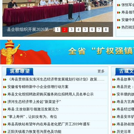
张恒军
寿县领
安徽中
热烈祝
县企联组织开展2026第一届
1
2
3
4
5
6
7
8
观察瞭望
古城
更多
《寿县贯彻落实淮河生态经济带发展规划行动计划》政策……
寿县故事
安徽省专精特新中小企业倍增行动方案
寿县历史
寿县文化馆招聘政府购买服务岗位拟聘用人员名单公示
安丰塘的
淠河生态经济带上拎起“新菜篮子”
寿县方言
寿县:主攻创新引领激活发展活力
寿县经过
“掌上寿州”，让妇女有为、有位
寿县安丰
寿县高铁站有望年内在寿县老化肥厂开工2019年通车
寿县孙叔敖
正阳关镇着力恢复苍沟景色及功能
历史沿革