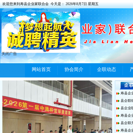
欢迎您来到寿县企业家联合会 今天是：
2026年8月7日 星期五
关闭广告
网站首页
协会简介
企联动态
企
寿县企
县企联组
县企业
寿县企
县企联
寿县企