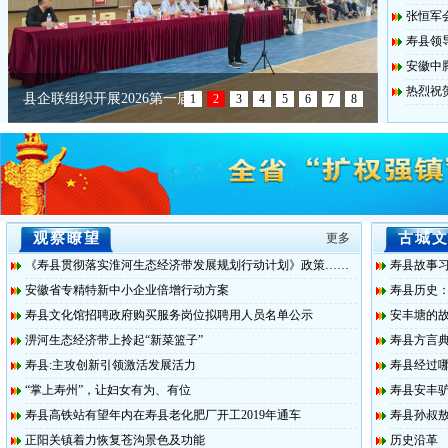
张恒军
寿县领
安徽中
热烈祝
县企联组织开展2026第一届
1
2
3
4
5
6
7
8
观察瞭望
古城
更多
《寿县贯彻落实淮河生态经济带发展规划行动计划》政策……
寿县故事
安徽省专精特新中小企业倍增行动方案
寿县历史
寿县文化馆招聘政府购买服务岗位拟聘用人员名单公示
安丰塘的
淠河生态经济带上拎起“新菜篮子”
寿县方言
寿县:主攻创新引领激活发展活力
寿县经过
“掌上寿州”，让妇女有为、有位
寿县安丰
寿县高铁站有望年内在寿县老化肥厂开工2019年通车
寿县孙叔敖
正阳关镇着力恢复苍沟景色及功能
历史沿革