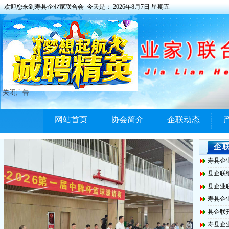
欢迎您来到寿县企业家联合会 今天是：
2026年8月7日 星期五
关闭广告
网站首页
协会简介
企联动态
企
寿县企
县企联组
县企业
寿县企
县企联
寿县企